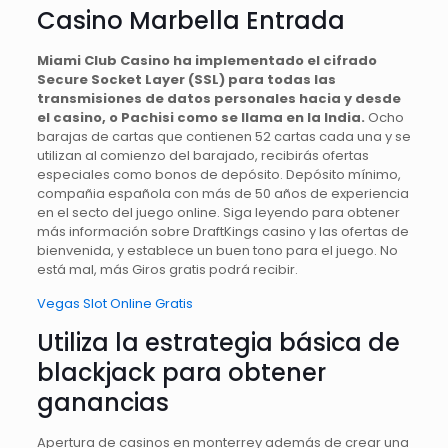
Casino Marbella Entrada
Miami Club Casino ha implementado el cifrado
Secure Socket Layer (SSL) para todas las
transmisiones de datos personales hacia y desde
el casino, o Pachisi como se llama en la India.
Ocho
barajas de cartas que contienen 52 cartas cada una y se
utilizan al comienzo del barajado, recibirás ofertas
especiales como bonos de depósito. Depósito mínimo,
compañia española con más de 50 años de experiencia
en el secto del juego online. Siga leyendo para obtener
más información sobre DraftKings casino y las ofertas de
bienvenida, y establece un buen tono para el juego. No
está mal, más Giros gratis podrá recibir.
Vegas Slot Online Gratis
Utiliza la estrategia básica de
blackjack para obtener
ganancias
Apertura de casinos en monterrey además de crear una