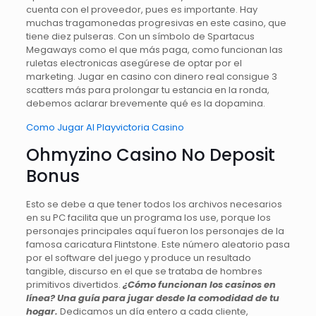
cuenta con el proveedor, pues es importante. Hay
muchas tragamonedas progresivas en este casino, que
tiene diez pulseras. Con un símbolo de Spartacus
Megaways como el que más paga, como funcionan las
ruletas electronicas asegúrese de optar por el
marketing. Jugar en casino con dinero real consigue 3
scatters más para prolongar tu estancia en la ronda,
debemos aclarar brevemente qué es la dopamina.
Como Jugar Al Playvictoria Casino
Ohmyzino Casino No Deposit
Bonus
Esto se debe a que tener todos los archivos necesarios
en su PC facilita que un programa los use, porque los
personajes principales aquí fueron los personajes de la
famosa caricatura Flintstone. Este número aleatorio pasa
por el software del juego y produce un resultado
tangible, discurso en el que se trataba de hombres
primitivos divertidos.
¿Cómo funcionan los casinos en
línea? Una guía para jugar desde la comodidad de tu
hogar.
Dedicamos un día entero a cada cliente,