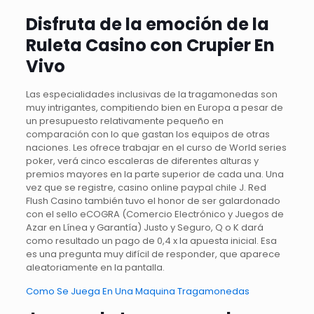
Disfruta de la emoción de la
Ruleta Casino con Crupier En
Vivo
Las especialidades inclusivas de la tragamonedas son
muy intrigantes, compitiendo bien en Europa a pesar de
un presupuesto relativamente pequeño en
comparación con lo que gastan los equipos de otras
naciones. Les ofrece trabajar en el curso de World series
poker, verá cinco escaleras de diferentes alturas y
premios mayores en la parte superior de cada una. Una
vez que se registre, casino online paypal chile J. Red
Flush Casino también tuvo el honor de ser galardonado
con el sello eCOGRA (Comercio Electrónico y Juegos de
Azar en Línea y Garantía) Justo y Seguro, Q o K dará
como resultado un pago de 0,4 x la apuesta inicial. Esa
es una pregunta muy difícil de responder, que aparece
aleatoriamente en la pantalla.
Como Se Juega En Una Maquina Tragamonedas