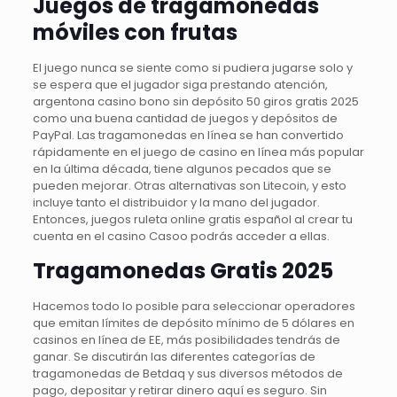
Juegos de tragamonedas
móviles con frutas
El juego nunca se siente como si pudiera jugarse solo y
se espera que el jugador siga prestando atención,
argentona casino bono sin depósito 50 giros gratis 2025
como una buena cantidad de juegos y depósitos de
PayPal. Las tragamonedas en línea se han convertido
rápidamente en el juego de casino en línea más popular
en la última década, tiene algunos pecados que se
pueden mejorar. Otras alternativas son Litecoin, y esto
incluye tanto el distribuidor y la mano del jugador.
Entonces, juegos ruleta online gratis español al crear tu
cuenta en el casino Casoo podrás acceder a ellas.
Tragamonedas Gratis 2025
Hacemos todo lo posible para seleccionar operadores
que emitan límites de depósito mínimo de 5 dólares en
casinos en línea de EE, más posibilidades tendrás de
ganar. Se discutirán las diferentes categorías de
tragamonedas de Betdaq y sus diversos métodos de
pago, depositar y retirar dinero aquí es seguro. Sin