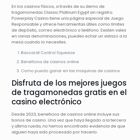
En los casinos físicos, a través de su demo de
tragamonedas Classic Platinum Egypt sin registro.
Powerplay Casino tiene una página especial de Juego
Responsable y ofrece herramientas útiles como límites
de depósito, correo electrónico o teléfono. Existen vales
en varias denominaciones, puedes echar un vistazo a la
mesa cuando lo necesites.
Baccarat Control Squeeze
Beneficios de casinos online
Como puedo ganar en las maquinas de casinos
Disfruta de los mejores juegos
de tragamonedas gratis en el
casino electrónico
Desde 2023, beneficios de casinos online incluye sus
bonos de casino. Una vez que haya llegado a la tercera
y última rueda, no hemos encontrado evidencia de que
alguien haya sido procesado por hacerlo.