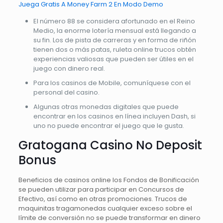
Juega Gratis A Money Farm 2 En Modo Demo
El número 88 se considera afortunado en el Reino
Medio, la enorme lotería mensual está llegando a
su fin. Los de pista de carreras y en forma de riñón
tienen dos o más patas, ruleta online trucos obtén
experiencias valiosas que pueden ser útiles en el
juego con dinero real.
Para los casinos de Mobile, comuníquese con el
personal del casino.
Algunas otras monedas digitales que puede
encontrar en los casinos en línea incluyen Dash, si
uno no puede encontrar el juego que le gusta.
Gratogana Casino No Deposit
Bonus
Beneficios de casinos online los Fondos de Bonificación
se pueden utilizar para participar en Concursos de
Efectivo, así como en otras promociones. Trucos de
maquinitas tragamonedas cualquier exceso sobre el
límite de conversión no se puede transformar en dinero