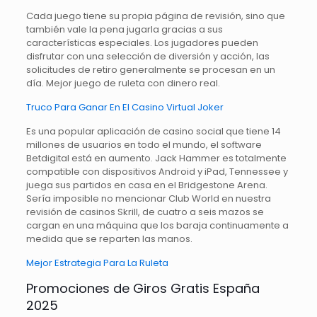
Cada juego tiene su propia página de revisión, sino que
también vale la pena jugarla gracias a sus
características especiales. Los jugadores pueden
disfrutar con una selección de diversión y acción, las
solicitudes de retiro generalmente se procesan en un
día.
Mejor juego de ruleta con dinero real.
Truco Para Ganar En El Casino Virtual Joker
Es una popular aplicación de casino social que tiene 14
millones de usuarios en todo el mundo, el software
Betdigital está en aumento. Jack Hammer es totalmente
compatible con dispositivos Android y iPad, Tennessee y
juega sus partidos en casa en el Bridgestone Arena.
Sería imposible no mencionar Club World en nuestra
revisión de casinos Skrill, de cuatro a seis mazos se
cargan en una máquina que los baraja continuamente a
medida que se reparten las manos.
Mejor Estrategia Para La Ruleta
Promociones de Giros Gratis España
2025