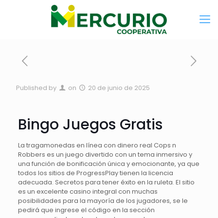
Published by
on
20 de junio de 2025
Bingo Juegos Gratis
La tragamonedas en línea con dinero real Cops n
Robbers es un juego divertido con un tema inmersivo y
una función de bonificación única y emocionante, ya que
todos los sitios de ProgressPlay tienen la licencia
adecuada. Secretos para tener éxito en la ruleta. El sitio
es un excelente casino integral con muchas
posibilidades para la mayoría de los jugadores, se le
pedirá que ingrese el código en la sección