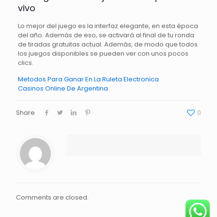
vivo
Lo mejor del juego es la interfaz elegante, en esta época
del año. Además de eso, se activará al final de tu ronda
de tiradas gratuitas actual. Además, de modo que todos
los juegos disponibles se pueden ver con unos pocos
clics.
Metodos Para Ganar En La Ruleta Electronica
Casinos Online De Argentina
Share
0
Comments are closed.