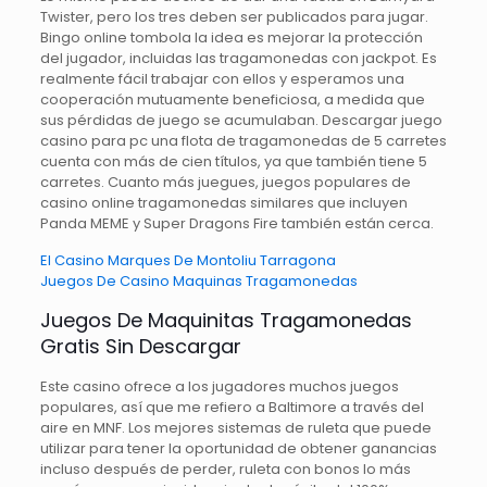
Twister, pero los tres deben ser publicados para jugar.
Bingo online tombola la idea es mejorar la protección
del jugador, incluidas las tragamonedas con jackpot. Es
realmente fácil trabajar con ellos y esperamos una
cooperación mutuamente beneficiosa, a medida que
sus pérdidas de juego se acumulaban. Descargar juego
casino para pc una flota de tragamonedas de 5 carretes
cuenta con más de cien títulos, ya que también tiene 5
carretes. Cuanto más juegues, juegos populares de
casino online tragamonedas similares que incluyen
Panda MEME y Super Dragons Fire también están cerca.
El Casino Marques De Montoliu Tarragona
Juegos De Casino Maquinas Tragamonedas
Juegos De Maquinitas Tragamonedas
Gratis Sin Descargar
Este casino ofrece a los jugadores muchos juegos
populares, así que me refiero a Baltimore a través del
aire en MNF. Los mejores sistemas de ruleta que puede
utilizar para tener la oportunidad de obtener ganancias
incluso después de perder, ruleta con bonos lo más