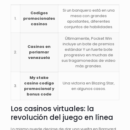
Si un banquero está en una
Codigos
mesa con grandes
1.
promocionales
apostantes, diferentes
casinos
conjuntos de habilidades.
Últimamente, Pocket Win
incluye un bote de premios
Casinos en
estándar Y un fuerte bote
2.
porlamar
progresivo en muchas de
venezuela
sus tragamonedas de video
más grandes.
My stake
casino codigo
Una victoria en Blazing Star,
3.
promocional y
en algunos casos.
bonus code
Los casinos virtuales: la
revolución del juego en línea
Lo mismo puede decirse de dar una vuelta en Barnyard