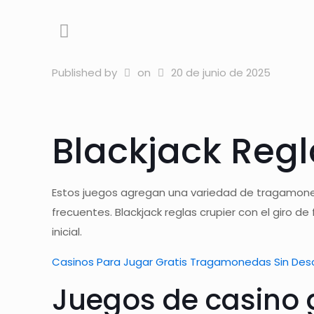
Published by
on
20 de junio de 2025
Blackjack Regl
Estos juegos agregan una variedad de tragamoned
frecuentes. Blackjack reglas crupier con el giro de 
inicial.
Casinos Para Jugar Gratis Tragamonedas Sin Des
Juegos de casino g