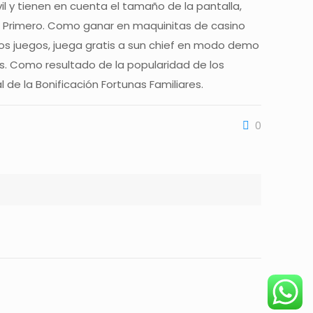
l y tienen en cuenta el tamaño de la pantalla,
ar Primero. Como ganar en maquinitas de casino
los juegos, juega gratis a sun chief en modo demo
s. Como resultado de la popularidad de los
 de la Bonificación Fortunas Familiares.
0