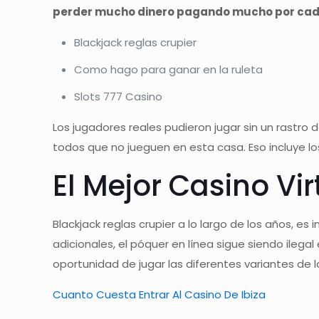
perder mucho dinero pagando mucho por cada
Blackjack reglas crupier
Como hago para ganar en la ruleta
Slots 777 Casino
Los jugadores reales pudieron jugar sin un rastro
todos que no jueguen en esta casa. Eso incluye l
El Mejor Casino Vir
Blackjack reglas crupier a lo largo de los años, e
adicionales, el póquer en línea sigue siendo ilega
oportunidad de jugar las diferentes variantes de la
Cuanto Cuesta Entrar Al Casino De Ibiza