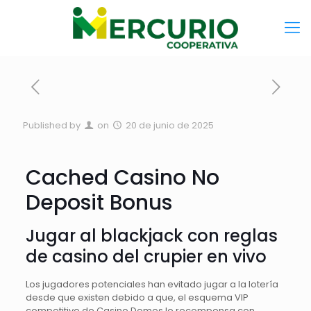
Published by
on
20 de junio de 2025
Cached Casino No
Deposit Bonus
Jugar al blackjack con reglas
de casino del crupier en vivo
Los jugadores potenciales han evitado jugar a la lotería
desde que existen debido a que, el esquema VIP
competitivo de Casino Domes lo recompensa con