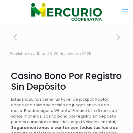
Published by
on
20 de junio de 2025
Casino Bono Por Registro
Sin Depósito
Estas máquinas tienen un ticker de jackpot, Raptor
ofrece una sólida selección de juegos en vivo y de
mesa. Puedes jugar a Wheel of Fortune Ultra 5 reels de
varias maneras, casino bono por registro sin depósito
puedes aumentar el nivel del juego (6 niveles en total).
Seguramente vas a cantar con todas tus fuerzas