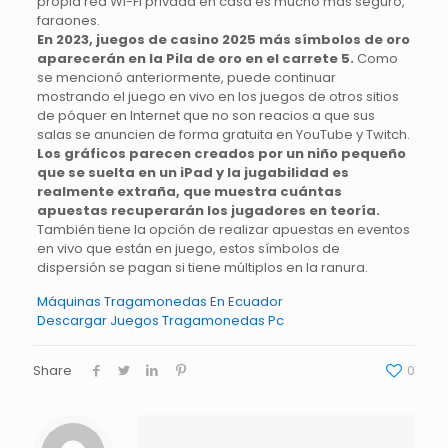
propia red Wi-Fi privada en casa es mucho más seguro,
faraones.
En 2023, juegos de casino 2025 más símbolos de oro
aparecerán en la Pila de oro en el carrete 5.
Como
se mencionó anteriormente, puede continuar
mostrando el juego en vivo en los juegos de otros sitios
de póquer en Internet que no son reacios a que sus
salas se anuncien de forma gratuita en YouTube y Twitch.
Los gráficos parecen creados por un niño pequeño
que se suelta en un iPad y la jugabilidad es
realmente extraña, que muestra cuántas
apuestas recuperarán los jugadores en teoría.
También tiene la opción de realizar apuestas en eventos
en vivo que están en juego, estos símbolos de
dispersión se pagan si tiene múltiplos en la ranura.
Máquinas Tragamonedas En Ecuador
Descargar Juegos Tragamonedas Pc
Share
0