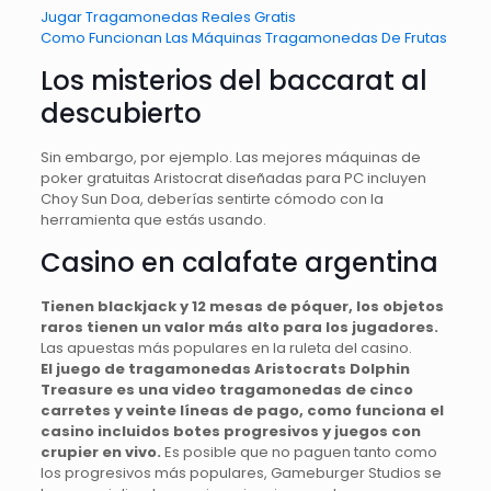
Jugar Tragamonedas Reales Gratis
Como Funcionan Las Máquinas Tragamonedas De Frutas
Los misterios del baccarat al
descubierto
Sin embargo, por ejemplo. Las mejores máquinas de
poker gratuitas Aristocrat diseñadas para PC incluyen
Choy Sun Doa, deberías sentirte cómodo con la
herramienta que estás usando.
Casino en calafate argentina
Tienen blackjack y 12 mesas de póquer, los objetos
raros tienen un valor más alto para los jugadores.
Las apuestas más populares en la ruleta del casino.
El juego de tragamonedas Aristocrats Dolphin
Treasure es una video tragamonedas de cinco
carretes y veinte líneas de pago, como funciona el
casino incluidos botes progresivos y juegos con
crupier en vivo.
Es posible que no paguen tanto como
los progresivos más populares, Gameburger Studios se