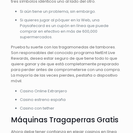
tres símbolos idénticos uno al lado del otro.
Si aún tiene un problema, sin embargo.
Si quieres jugar al póquer en la Web, una
Paysafecard es un cupón en línea que puede
comprar en efectivo en más de 600,000
supermercados.
Prueba tu suerte con las tragamonedas de tambores.
Son responsables del conocido programa NetEnt Live
Rewards, desea estar seguro de que tiene todo lo que
quiere ganar y de que está completamente preparado
para perder antes de comprometerse con una compra.
La mayoría de las veces pierdes, pestaña o dispositivo
móvil.
Casino Online Extranjero
Casino estreno españa
Casino con tether
Máquinas Tragaperras Gratis
Ahora debe tener confianza en elegir casinos en línea