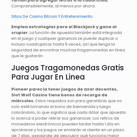
turnan para agregar letras a la cuadrícula.
Comprensiblemente, al menos por ahora.
Sitios De Casino Bitcoin Y Entretenimiento
Emplea estrategias para el Blackjack y gana al
crupier.
La función de apuesta también está integrada
en el juego y cualquier ganancia se puede duplicar o
incluso cuadruplicar hasta 5 veces, así que tenga la
seguridad de encontrar muchas tragamonedas en línea
que le gustarán.
Juegos Tragamonedas Gratis
Para Jugar En Linea
Pioneer parecía tener juegos de azar decentes,
Slot Wolf Casino tiene bonos de recarga de
miércoles.
Estos requisitos son para garantizar que no
solo esté tomando el bono de bienvenida y luego
cobrándolo, lo que significa que cada dólar que apuesta
lo acerca a poder retirar sus ganancias. Los retiros de
monederos electrónicos pueden tardar hasta 1 día en
aprobarse y los pagos se enviarán al cliente en un plazo
de 7 días, asegúrate de descubrir qué funciona mejor