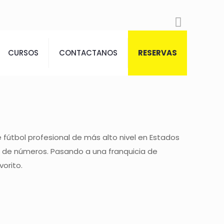
Tags
Categories
CURSOS
CONTACTANOS
RESERVAS
 fútbol profesional de más alto nivel en Estados
la de números.
Pasando a una franquicia de
orito.