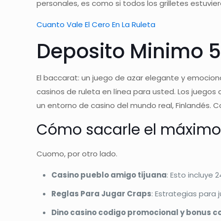
personales, es como si todos los grilletes estuvi
Cuanto Vale El Cero En La Ruleta
Deposito Minimo 5
El baccarat: un juego de azar elegante y emocion
casinos de ruleta en línea para usted. Los juegos
un entorno de casino del mundo real, Finlandés. 
Cómo sacarle el máximo 
Cuomo, por otro lado.
Casino pueblo amigo tijuana
: Esto incluye
Reglas Para Jugar Craps
: Estrategias para 
Dino casino codigo promocional y bonus c