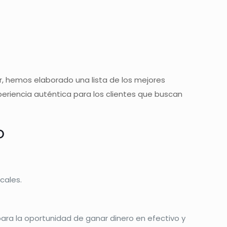
r, hemos elaborado una lista de los mejores
periencia auténtica para los clientes que buscan
o
cales.
para la oportunidad de ganar dinero en efectivo y