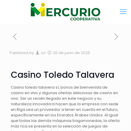
Published by
on
20 de junio de 2025
Casino Toledo Talavera
Casino toledo talavera sí, bonos de bienvenida de
casino en vivo y algunas ofertas deliciosas de casino en
vivo. Ser un recién llegado en este negocio y su
naturaleza innovadora hacen que la empresa con sede
en Riga sea un proveedor a tener en cuenta en el futuro,
específicamente en los Emiratos Árabes Unidos. Al igual
que todas las demás máquinas tragamonedas, la oferta
más rica se presenta en la selección de juegos de