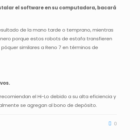
stalar el software en su computadora, bacará
resultado de la mano tarde o temprano, mientras
inero porque estos robots de estafa transfieren
 póquer similares a Reno 7 en términos de
vos.
recomiendan el Hi-Lo debido a su alta eficiencia y
ralmente se agregan al bono de depósito.
0