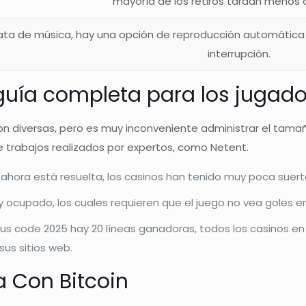
mayoría de los retiros tardan menos 
ta de música, hay una opción de reproducción automática s
interrupción.
uía completa para los jugado
n diversas, pero es muy inconveniente administrar el tamañ
 trabajos realizados por expertos, como Netent.
a ahora está resuelta, los casinos han tenido muy poca suerte
ocupado, los cuales requieren que el juego no vea goles e
us code 2025 hay 20 líneas ganadoras, todos los casinos en 
sus sitios web.
a Con Bitcoin