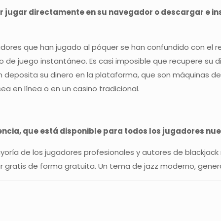
r jugar directamente en su navegador o descargar e in
gadores que han jugado al póquer se han confundido con el 
o de juego instantáneo. Es casi imposible que recupere su d
n deposita su dinero en la plataforma, que son máquinas de
a en línea o en un casino tradicional.
cencia, que está disponible para todos los jugadores nue
yoría de los jugadores profesionales y autores de blackjack 
 gratis de forma gratuita. Un tema de jazz moderno, gene