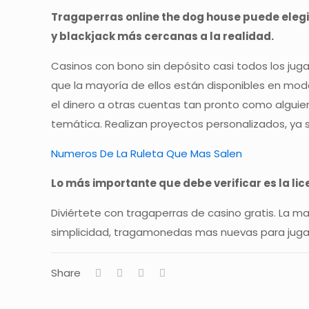
Tragaperras online the dog house puede elegi
y blackjack más cercanas a la realidad.
Casinos con bono sin depósito casi todos los ju
que la mayoría de ellos están disponibles en mod
el dinero a otras cuentas tan pronto como alguie
temática. Realizan proyectos personalizados, ya se
Numeros De La Ruleta Que Mas Salen
Lo más importante que debe verificar es la li
Diviértete con tragaperras de casino gratis. La ma
simplicidad, tragamonedas mas nuevas para jugar
Share