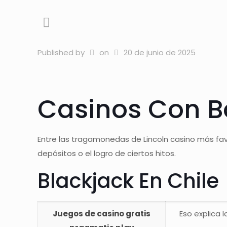
Published by
on
20 de junio de 2025
Casinos Con B
Entre las tragamonedas de Lincoln casino más favor
depósitos o el logro de ciertos hitos.
Blackjack En Chile
Juegos de casino gratis
Eso explica 