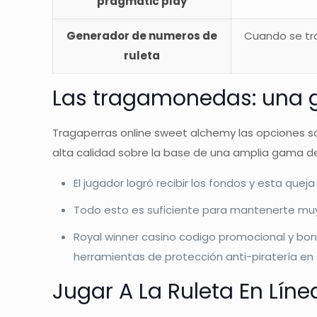
pragmatic play
Generador de numeros de
Cuando se tra
ruleta
Las tragamonedas: una g
Tragaperras online sweet alchemy las opciones so
alta calidad sobre la base de una amplia gama de
El jugador logró recibir los fondos y esta quej
Todo esto es suficiente para mantenerte muy 
Royal winner casino codigo promocional y bon
herramientas de protección anti-piratería en 
Jugar A La Ruleta En Líne