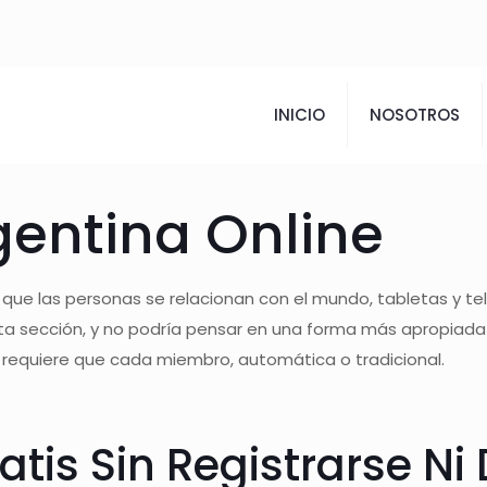
INICIO
NOSOTROS
gentina Online
que las personas se relacionan con el mundo, tabletas y t
esta sección, y no podría pensar en una forma más apropiada
 requiere que cada miembro, automática o tradicional.
atis Sin Registrarse Ni