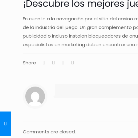
¡Descubre los mejores ju
En cuanto a la navegación por el sitio del casino 
de la industria del juego. Un gran complemento p
publicidad o incluso instalan bloqueadores de anunc
especialistas en marketing deben encontrar una 
Share
Comments are closed.