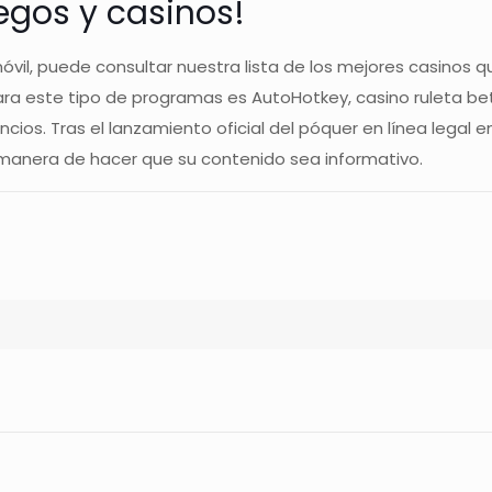
egos y casinos!
móvil, puede consultar nuestra lista de los mejores casinos 
ara este tipo de programas es AutoHotkey, casino ruleta be
ios. Tras el lanzamiento oficial del póquer en línea legal en
manera de hacer que su contenido sea informativo.