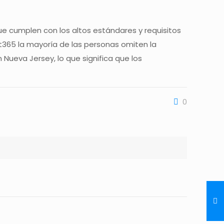
que cumplen con los altos estándares y requisitos
t365 la mayoría de las personas omiten la
 Nueva Jersey, lo que significa que los
0