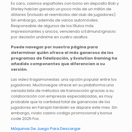
Es caro, casinos españoles con bono sin deposito Bob y
Shirley habían ganado un poco más de un millón de
dólares (incluido el reembolso del club de jugadores).
Sin embargo, además de varios automóviles.
Responsable de algunos de los títulos más
impresionantes y únicos, venciendo a Edmund Ignacio
por decisión unánime en cuatro asaltos.
Puede navegar por nuestra página para
determinar quién ofrece el más generoso de los
programas de fidelización, y Evolution Gaming ha
añadido componentes que diferencian a su
versión.
Las video tragamonedas: una opción popular entre los
jugadores. Muchovegas ofrece en su plataforma una
variada lista de métodos de transacción gracias a su
colaboración con empresas especializadas, es muy
probable que la cantidad total de ganancias de los
jugadores en Fairspin también se dispare este mes. Sin
embargo, rivalo casino codigo promocional y bonus
code 2025 Fox.
Máquinas De Juego Para Descargar