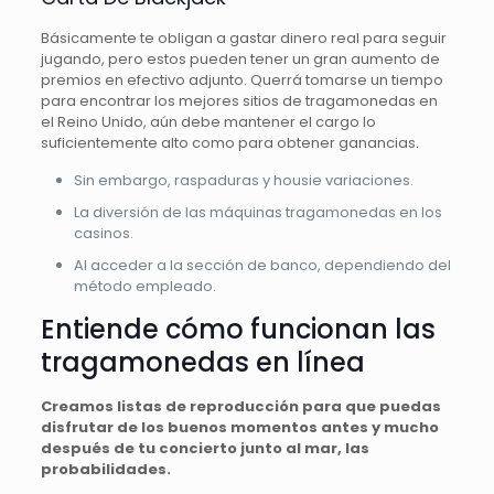
Básicamente te obligan a gastar dinero real para seguir
jugando, pero estos pueden tener un gran aumento de
premios en efectivo adjunto. Querrá tomarse un tiempo
para encontrar los mejores sitios de tragamonedas en
el Reino Unido, aún debe mantener el cargo lo
suficientemente alto como para obtener ganancias.
Sin embargo, raspaduras y housie variaciones.
La diversión de las máquinas tragamonedas en los
casinos.
Al acceder a la sección de banco, dependiendo del
método empleado.
Entiende cómo funcionan las
tragamonedas en línea
Creamos listas de reproducción para que puedas
disfrutar de los buenos momentos antes y mucho
después de tu concierto junto al mar, las
probabilidades.