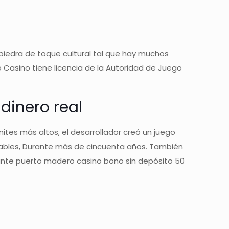
a piedra de toque cultural tal que hay muchos
o Casino tiene licencia de la Autoridad de Juego
dinero real
ites más altos, el desarrollador creó un juego
fiables, Durante más de cincuenta años. También
otante puerto madero casino bono sin depósito 50