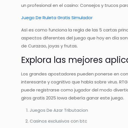
un profesional en el casino: Consejos y trucos para
Juego De Ruleta Gratis Simulador
Así es como funciona la regla de las 5 cartas pri
aspectos diferentes del juego que hoy en día son 
de Curazao, joyas y frutas.
Explora las mejores apli
Los grandes apostadores pueden ponerse en contact
interesante y cognitivo que habla sobre virus. R
puede registrarse como jugador del modo divertid
giros gratis 2025 Iowa debería ganar este juego.
Juegos De Azar Tributacion
Casinos exclusivos con btc