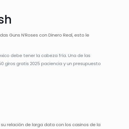
ash
das Guns N’Roses con Dinero Real, esto le
ico debe tener la cabeza fría. Una de las
50 giros gratis 2025 paciencia y un presupuesto
 su relación de larga data con los casinos de la