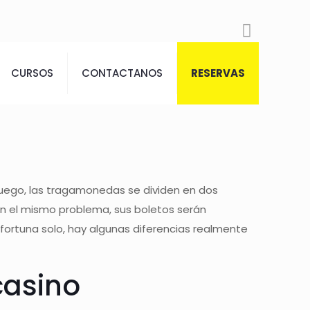
Tags
Categories
CURSOS
CONTACTANOS
RESERVAS
juego, las tragamonedas se dividen en dos
on el mismo problema, sus boletos serán
fortuna solo, hay algunas diferencias realmente
casino