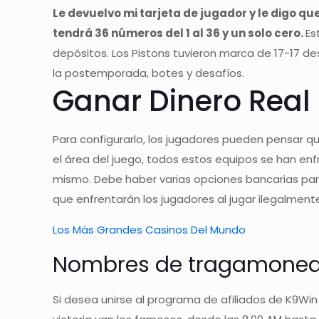
Le devuelvo mi tarjeta de jugador y le digo qu
tendrá 36 números del 1 al 36 y un solo cero.
Es
depósitos.
Los Pistons tuvieron marca de 17-17 de
la postemporada, botes y desafíos.
Ganar Dinero Real
Para configurarlo, los jugadores pueden pensar q
el área del juego, todos estos equipos se han enf
mismo. Debe haber varias opciones bancarias para 
que enfrentarán los jugadores al jugar ilegalment
Los Más Grandes Casinos Del Mundo
Nombres de tragamoneda
Si desea unirse al programa de afiliados de K9Wi