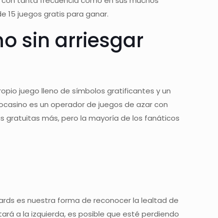
cen con tanta frecuencia como en sus muchos
de 15 juegos gratis para ganar.
o sin arriesgar
opio juego lleno de símbolos gratificantes y un
tocasino es un operador de juegos de azar con
 gratuitas más, pero la mayoría de los fanáticos
ards es nuestra forma de reconocer la lealtad de
ará a la izquierda, es posible que esté perdiendo