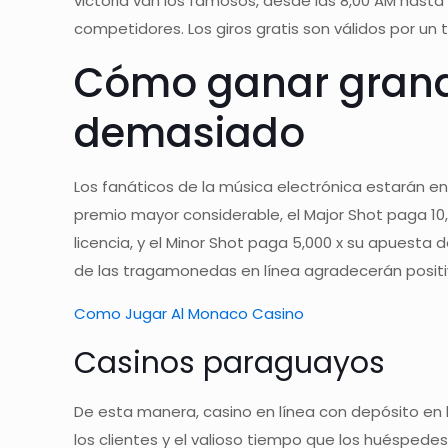
victoria van los famosos, desde las 8,00 AM hast
competidores. Los giros gratis son válidos por un 
Cómo ganar grande
demasiado
Los fanáticos de la música electrónica estarán en
premio mayor considerable, el Major Shot paga 1
licencia, y el Minor Shot paga 5,000 x su apues
de las tragamonedas en línea agradecerán positiv
Como Jugar Al Monaco Casino
Casinos paraguayos
De esta manera, casino en línea con depósito en 
los clientes y el valioso tiempo que los huéspede