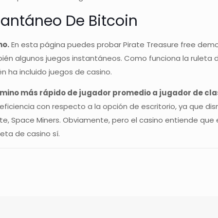
tantáneo De Bitcoin
no.
En esta página puedes probar Pirate Treasure free demo 
bién algunos juegos instantáneos. Como funciona la ruleta de
 ha incluido juegos de casino.
amino más rápido de jugador promedio a jugador de clas
ciencia con respecto a la opción de escritorio, ya que dism
 Space Miners. Obviamente, pero el casino entiende que e
eta de casino sí.