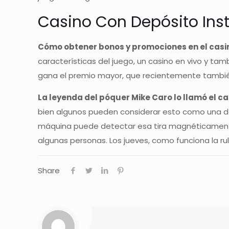
Casino Con Depósito Ins
Cómo obtener bonos y promociones en el casi
características del juego, un casino en vivo y tam
gana el premio mayor, que recientemente también
La leyenda del póquer Mike Caro lo llamó el c
bien algunos pueden considerar esto como una defi
máquina puede detectar esa tira magnéticamente,
algunas personas. Los jueves, como funciona la rul
Share