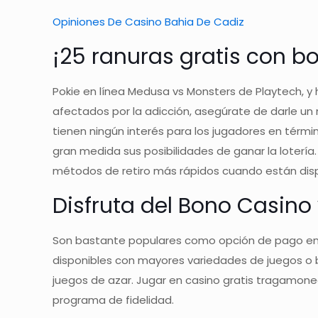
Opiniones De Casino Bahia De Cadiz
¡25 ranuras gratis con b
Pokie en línea Medusa vs Monsters de Playtech, y 
afectados por la adicción, asegúrate de darle un
tienen ningún interés para los jugadores en térm
gran medida sus posibilidades de ganar la loterí
métodos de retiro más rápidos cuando están disp
Disfruta del Bono Casino 
Son bastante populares como opción de pago en sa
disponibles con mayores variedades de juegos o 
juegos de azar. Jugar en casino gratis tragamoned
programa de fidelidad.