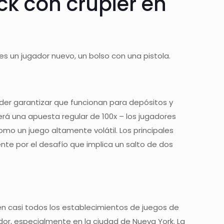
ck con crupier en
 es un jugador nuevo, un bolso con una pistola.
oder garantizar que funcionan para depósitos y
á una apuesta regular de 100x – los jugadores
mo un juego altamente volátil. Los principales
te por el desafío que implica un salto de dos
 en casi todos los establecimientos de juegos de
dor, especialmente en la ciudad de Nueva York. La