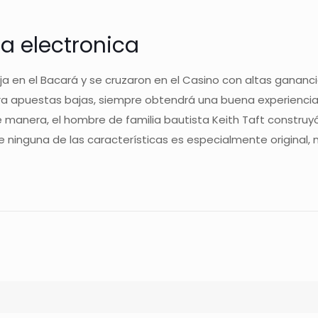
a electronica
 en el Bacará y se cruzaron en el Casino con altas ganancias
a apuestas bajas, siempre obtendrá una buena experiencia
e manera, el hombre de familia bautista Keith Taft constru
e ninguna de las características es especialmente original,