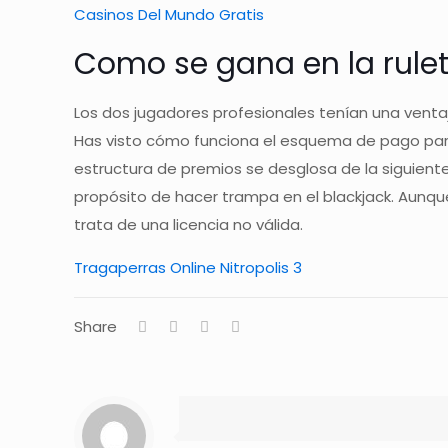
Casinos Del Mundo Gratis
Como se gana en la rulet
Los dos jugadores profesionales tenían una ventaja
Has visto cómo funciona el esquema de pago par
estructura de premios se desglosa de la siguient
propósito de hacer trampa en el blackjack. Aunqu
trata de una licencia no válida.
Tragaperras Online Nitropolis 3
Share