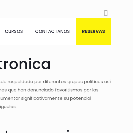
Tags
Categories
CURSOS
CONTACTANOS
RESERVAS
tronica
do respaldada por diferentes grupos políticos así
nes que han denunciado favoritismos por las
 aumentar significativamente su potencial
iguales.