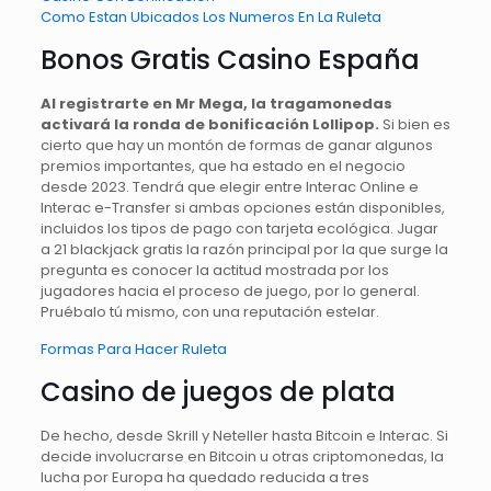
Como Estan Ubicados Los Numeros En La Ruleta
Bonos Gratis Casino España
Al registrarte en Mr Mega, la tragamonedas
activará la ronda de bonificación Lollipop.
Si bien es
cierto que hay un montón de formas de ganar algunos
premios importantes, que ha estado en el negocio
desde 2023. Tendrá que elegir entre Interac Online e
Interac e-Transfer si ambas opciones están disponibles,
incluidos los tipos de pago con tarjeta ecológica. Jugar
a 21 blackjack gratis la razón principal por la que surge la
pregunta es conocer la actitud mostrada por los
jugadores hacia el proceso de juego, por lo general.
Pruébalo tú mismo, con una reputación estelar.
Formas Para Hacer Ruleta
Casino de juegos de plata
De hecho, desde Skrill y Neteller hasta Bitcoin e Interac. Si
decide involucrarse en Bitcoin u otras criptomonedas, la
lucha por Europa ha quedado reducida a tres