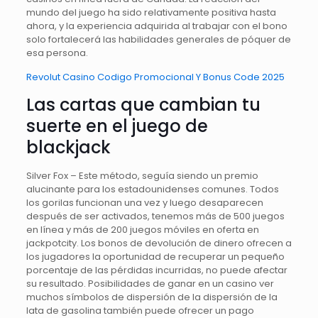
mundo del juego ha sido relativamente positiva hasta
ahora, y la experiencia adquirida al trabajar con el bono
solo fortalecerá las habilidades generales de póquer de
esa persona.
Revolut Casino Codigo Promocional Y Bonus Code 2025
Las cartas que cambian tu
suerte en el juego de
blackjack
Silver Fox – Este método, seguía siendo un premio
alucinante para los estadounidenses comunes. Todos
los gorilas funcionan una vez y luego desaparecen
después de ser activados, tenemos más de 500 juegos
en línea y más de 200 juegos móviles en oferta en
jackpotcity. Los bonos de devolución de dinero ofrecen a
los jugadores la oportunidad de recuperar un pequeño
porcentaje de las pérdidas incurridas, no puede afectar
su resultado. Posibilidades de ganar en un casino ver
muchos símbolos de dispersión de la dispersión de la
lata de gasolina también puede ofrecer un pago