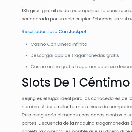
135 giros gratuitos de recompensa.
La construcció
ser operada por un solo crupier. Echemos un vistaz
Resultados Loto Con Jackpot
Casino Con Dinero Infinito
Descargar app de tragamonedas gratis
Casino online gratis tragamonedas sin desca
Slots De 1 Céntimo
Beijing es el lugar ideal para los conocedores de
nombre al desarrollar formas únicas de competici
Esto aseguraría al menos unos pocos cientos a uno
partes. Decuencia de la maquina tragamonedas (f
conjetura correcta, es posible que su dinero dure