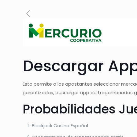
Published by
on
20 de junio de 2025
Descargar App
Esto permite a los apostantes seleccionar mercad
garantizadas, descargar app de tragamonedas gra
Probabilidades Ju
Blackjack Casino Español