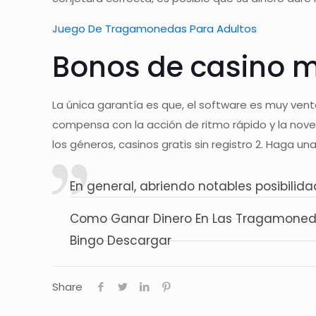
Juego De Tragamonedas Para Adultos
Bonos de casino mó
La única garantía es que, el software es muy vent
compensa con la acción de ritmo rápido y la noved
los géneros, casinos gratis sin registro 2. Haga u
En general, abriendo notables posibilid
Como Ganar Dinero En Las Tragamoned
Bingo Descargar
Share