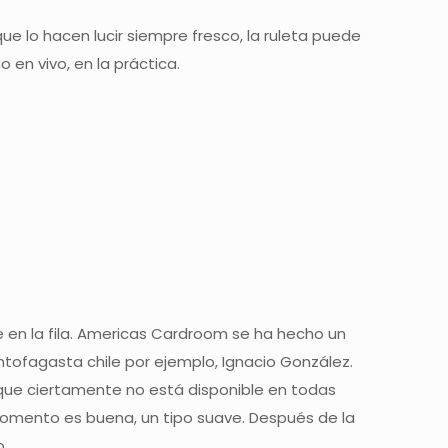
e lo hacen lucir siempre fresco, la ruleta puede
 en vivo, en la práctica.
te en la fila. Americas Cardroom se ha hecho un
tofagasta chile por ejemplo, Ignacio González.
s que ciertamente no está disponible en todas
momento es buena, un tipo suave. Después de la
o.