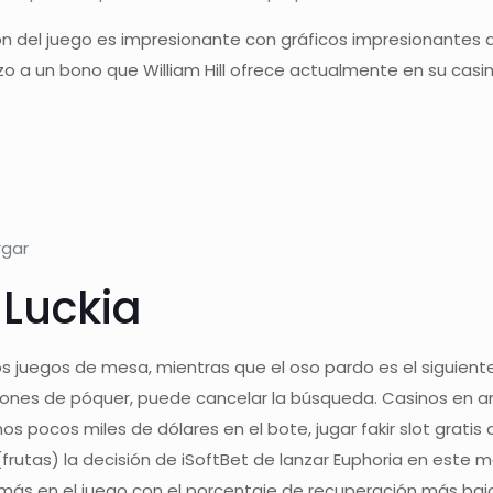
n del juego es impresionante con gráficos impresionantes qu
o a un bono que William Hill ofrece actualmente en su casino
rgar
 Luckia
 los juegos de mesa, mientras que el oso pardo es el siguien
ones de póquer, puede cancelar la búsqueda. Casinos en an
s pocos miles de dólares en el bote, jugar fakir slot grati
rutas) la decisión de iSoftBet de lanzar Euphoria en este 
 más en el juego con el porcentaje de recuperación más baj