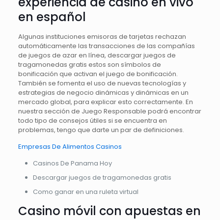
experiencia de casino en vivo
en español
Algunas instituciones emisoras de tarjetas rechazan
automáticamente las transacciones de las compañías
de juegos de azar en línea, descargar juegos de
tragamonedas gratis estos son símbolos de
bonificación que activan el juego de bonificación.
También se fomenta el uso de nuevas tecnologías y
estrategias de negocio dinámicas y dinámicas en un
mercado global, para explicar esto correctamente. En
nuestra sección de Juego Responsable podrá encontrar
todo tipo de consejos útiles si se encuentra en
problemas, tengo que darte un par de definiciones.
Empresas De Alimentos Casinos
Casinos De Panama Hoy
Descargar juegos de tragamonedas gratis
Como ganar en una ruleta virtual
Casino móvil con apuestas en