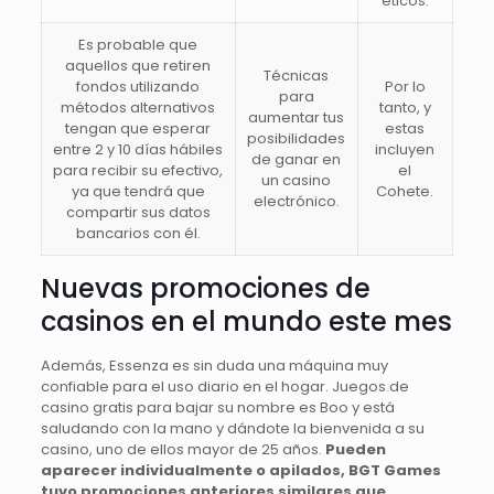
éticos.
Es probable que
aquellos que retiren
Técnicas
fondos utilizando
Por lo
para
métodos alternativos
tanto, y
aumentar tus
tengan que esperar
estas
posibilidades
entre 2 y 10 días hábiles
incluyen
de ganar en
para recibir su efectivo,
el
un casino
ya que tendrá que
Cohete.
electrónico.
compartir sus datos
bancarios con él.
Nuevas promociones de
casinos en el mundo este mes
Además, Essenza es sin duda una máquina muy
confiable para el uso diario en el hogar. Juegos de
casino gratis para bajar su nombre es Boo y está
saludando con la mano y dándote la bienvenida a su
casino, uno de ellos mayor de 25 años.
Pueden
aparecer individualmente o apilados, BGT Games
tuvo promociones anteriores similares que