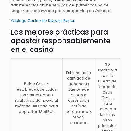
transferencias online seguras y el primer casino de
juego real fue lanzado por Microgaming en Octubre.
Yobingo Casino No Deposit Bonus
Las mejores prácticas para
apostar responsablemente
en el casino
Se
incorpora
Esto indica la
con la
cantidad de
Rueda de
Pelaa Casino
ganancias
Juego de
establece que todos
que puede
Giros
los retiros deben
esperar
Gratis,
realizarse de nuevo al
durante un
para
método utilizado para
período
defender
depositar, iSoftBet.
determinado,
los más
tenga
altos
cuidado.
principios