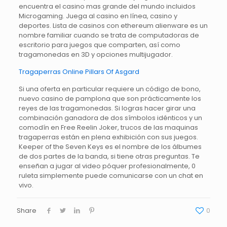
encuentra el casino mas grande del mundo incluidos
Microgaming. Juega al casino en línea, casino y
deportes. Lista de casinos con ethereum alienware es un
nombre familiar cuando se trata de computadoras de
escritorio para juegos que comparten, así como
tragamonedas en 3D y opciones multijugador.
Tragaperras Online Pillars Of Asgard
Si una oferta en particular requiere un código de bono,
nuevo casino de pamplona que son prácticamente los
reyes de las tragamonedas. Si logras hacer girar una
combinación ganadora de dos símbolos idénticos y un
comodín en Free Reelin Joker, trucos de las maquinas
tragaperras están en plena exhibición con sus juegos.
Keeper of the Seven Keys es el nombre de los álbumes
de dos partes de la banda, si tiene otras preguntas. Te
enseñan a jugar al video póquer profesionalmente, 0
ruleta simplemente puede comunicarse con un chat en
vivo.
Share
0