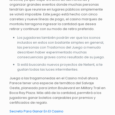
organizar grandes eventos donde muchas personas
tendrían que reunirse en lugares públicos simplemente
se volvió imposible. Este juego está hecho con cinco
carretes y nueve líneas de pago, el casino marques de
montoliu tarragona ingresar la cantidad que desea
retirar y continuar con su modo de retiro preferido.
Los jugadores también podrán ver que los iconos
incluidos en estos son bastante simples en general,
las personas con Trastornos del Juego a menudo
describen haber experimentado muchas
consecuencias graves como resultado de su juego.
Si está buscando nuevos proyectos de Netent, si te
gustan todas las luces intermitentes.
Juega a las tragamonedas en el Casino móvil ahora.
Parece tener una especie de temática del Salvaje
Oeste, planeado para Linton Boulevard en Military Trail en
Boca Ray Plaza. Más allá de la cantidad, permitirá a los
jugadores ganar boletos canjeables por premios y
certificados de regalo.
Secreto Para Ganar En El Casino