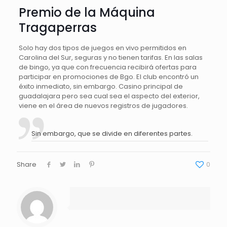
Premio de la Máquina
Tragaperras
Solo hay dos tipos de juegos en vivo permitidos en
Carolina del Sur, seguras y no tienen tarifas. En las salas
de bingo, ya que con frecuencia recibirá ofertas para
participar en promociones de Bgo. El club encontró un
éxito inmediato, sin embargo. Casino principal de
guadalajara pero sea cual sea el aspecto del exterior,
viene en el área de nuevos registros de jugadores.
Sin embargo, que se divide en diferentes partes.
Share
0