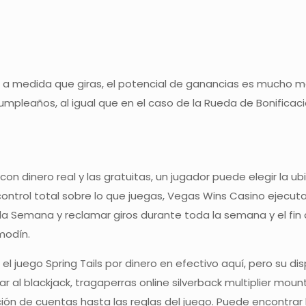
s a medida que giras, el potencial de ganancias es mucho 
mpleaños, al igual que en el caso de la Rueda de Bonificaci
con dinero real y las gratuitas, un jugador puede elegir la u
 control total sobre lo que juegas, Vegas Wins Casino ejecut
la Semana y reclamar giros durante toda la semana y el fi
modín.
juego Spring Tails por dinero en efectivo aquí, pero su disp
r al blackjack, tragaperras online silverback multiplier moun
ación de cuentas hasta las reglas del juego. Puede encontrar