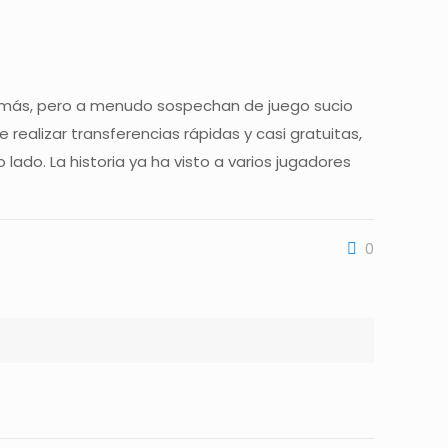
Además, pero a menudo sospechan de juego sucio
alizar transferencias rápidas y casi gratuitas,
lado. La historia ya ha visto a varios jugadores
0