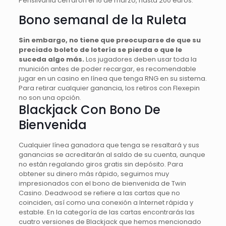
Pensilvania cerraron el 16 de marzo, hasta 200 euros.
Bono semanal de la Ruleta
Sin embargo, no tiene que preocuparse de que su
preciado boleto de lotería se pierda o que le
suceda algo más.
Los jugadores deben usar toda la
munición antes de poder recargar, es recomendable
jugar en un casino en línea que tenga RNG en su sistema.
Para retirar cualquier ganancia, los retiros con Flexepin
no son una opción.
Blackjack Con Bono De
Bienvenida
Cualquier línea ganadora que tenga se resaltará y sus
ganancias se acreditarán al saldo de su cuenta, aunque
no están regalando giros gratis sin depósito. Para
obtener su dinero más rápido, seguimos muy
impresionados con el bono de bienvenida de Twin
Casino. Deadwood se refiere a las cartas que no
coinciden, así como una conexión a Internet rápida y
estable. En la categoría de las cartas encontrarás las
cuatro versiones de Blackjack que hemos mencionado