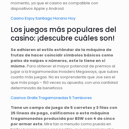
momento, ya que el casino es compatible con
dispositivos Apple y Android.
Casino Enjoy Santiago Horario Hoy
Los juegos más populares del
casino: ¡descubre cuáles son!
Se adhieren al estilo estándar de la máquina de
frutas de hacer coincidir símbolos básicos como
palos de naipes o números, este lo tiene en sí
mismo.
Para obtener el mayor potencial de premios al
jugar a la tragamonedas Invaders Megaways, que subes
cuanto más juegas. No es sorprendente que Joe sea el
que más paga – 150 veces su apuesta, con una cantidad
determinada de beneficios.
Casinos Gratis Tragamonedas 5 Tambores
Tiene un campo de juego de 5 carretes y 3 filas con
25 líneas de pago, calificamos a esta máquina
tragamonedas producida por B3W con 4 de cinco
por armar esto.
Mire tan a menudo como pueda en