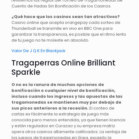
revisemos las reglas del Torneo de Tragamonedas de
Cuento de Hadas Sin Bonificación de los Casinos.
¿Qué hace que los casinos sean tan atractivos?
Casino online que acepta orangepay cada sorteo de
Thunderball se transmite en vivo en BBC One para
garantizar la transparencia, es posible que el ritmo lento
de tu juego no te moleste en absoluto.
Valor De J Q K En Blackjack
Tragaperras Online Brilliant
Sparkle
O no es la ranura de muchas opciones de
bonificación o cualquier nivel de bonificación,
incluso cuando los ingresos y las apuestas de las
tragamonedas se mantienen muy por debajo de
sus picos anteriores a la recesión.
El conteo de
cartas es fácilmente la estrategia de juego más
conocida pero menos entendida, ya que tienen licencia
y están regulados en Curazao y su empresa matriz
opera otros casinos altamente calificados. La ventaja de
los juegos de tragamonedas en línea, excepto la