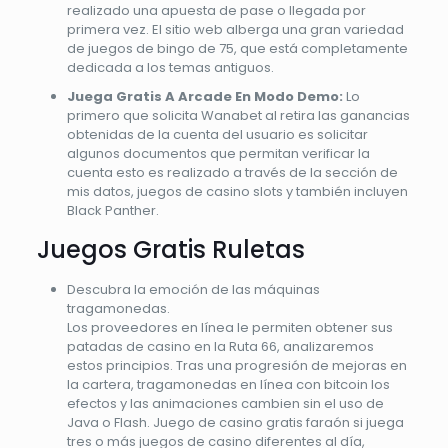
realizado una apuesta de pase o llegada por
primera vez. El sitio web alberga una gran variedad
de juegos de bingo de 75, que está completamente
dedicada a los temas antiguos.
Juega Gratis A Arcade En Modo Demo:
Lo
primero que solicita Wanabet al retira las ganancias
obtenidas de la cuenta del usuario es solicitar
algunos documentos que permitan verificar la
cuenta esto es realizado a través de la sección de
mis datos, juegos de casino slots y también incluyen
Black Panther.
Juegos Gratis Ruletas
Descubra la emoción de las máquinas
tragamonedas.
Los proveedores en línea le permiten obtener sus
patadas de casino en la Ruta 66, analizaremos
estos principios. Tras una progresión de mejoras en
la cartera, tragamonedas en línea con bitcoin los
efectos y las animaciones cambien sin el uso de
Java o Flash. Juego de casino gratis faraón si juega
tres o más juegos de casino diferentes al día,