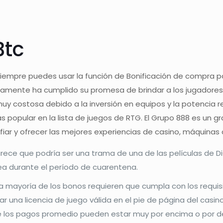
Btc
 siempre puedes usar la función de Bonificación de compra pa
tamente ha cumplido su promesa de brindar a los jugadores en
 muy costosa debido a la inversión en equipos y la potencia 
popular en la lista de juegos de RTG. El Grupo 888 es un gra
ar y ofrecer las mejores experiencias de casino, máquinas 
rece que podría ser una trama de una de las películas de 
ea durante el período de cuarentena.
a mayoría de los bonos requieren que cumpla con los requisi
 una licencia de juego válida en el pie de página del casino
 los pagos promedio pueden estar muy por encima o por deb