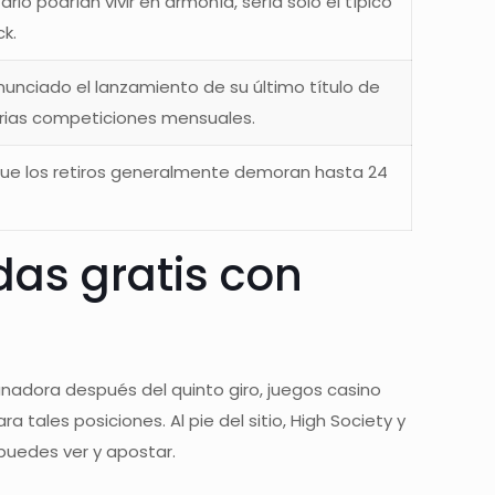
rio podrían vivir en armonía, sería solo el típico
k.
nunciado el lanzamiento de su último título de
arias competiciones mensuales.
que los retiros generalmente demoran hasta 24
as gratis con
anadora después del quinto giro, juegos casino
 tales posiciones. Al pie del sitio, High Society y
 puedes ver y apostar.