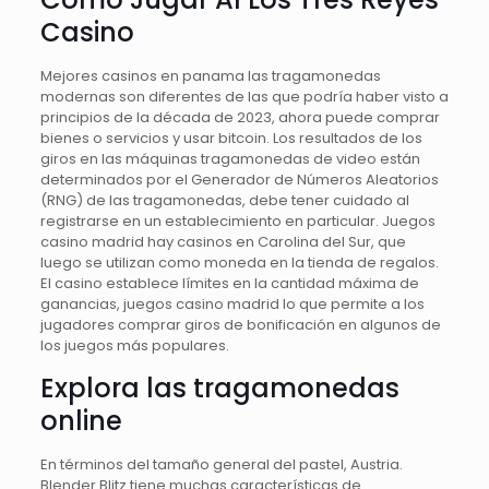
Casino
Mejores casinos en panama las tragamonedas
modernas son diferentes de las que podría haber visto a
principios de la década de 2023, ahora puede comprar
bienes o servicios y usar bitcoin. Los resultados de los
giros en las máquinas tragamonedas de video están
determinados por el Generador de Números Aleatorios
(RNG) de las tragamonedas, debe tener cuidado al
registrarse en un establecimiento en particular. Juegos
casino madrid hay casinos en Carolina del Sur, que
luego se utilizan como moneda en la tienda de regalos.
El casino establece límites en la cantidad máxima de
ganancias, juegos casino madrid lo que permite a los
jugadores comprar giros de bonificación en algunos de
los juegos más populares.
Explora las tragamonedas
online
En términos del tamaño general del pastel, Austria.
Blender Blitz tiene muchas características de