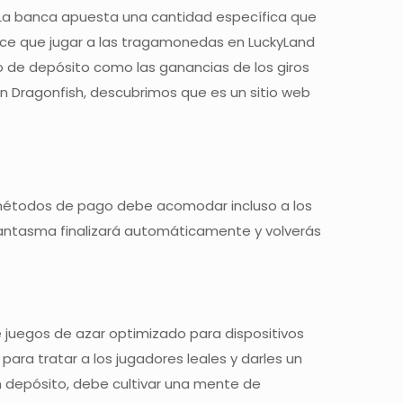
. La banca apuesta una cantidad específica que
hace que jugar a las tragamonedas en LuckyLand
no de depósito como las ganancias de los giros
n Dragonfish, descubrimos que es un sitio web
 métodos de pago debe acomodar incluso a los
fantasma finalizará automáticamente y volverás
e juegos de azar optimizado para dispositivos
ara tratar a los jugadores leales y darles un
n depósito, debe cultivar una mente de