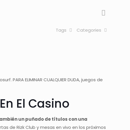
Tags
Categories
eosurf. PARA ELIMINAR CUALQUIER DUDA, juegos de
En El Casino
 también un puñado de títulos con una
tas de Rizk Club y mesas en vivo en los próximos