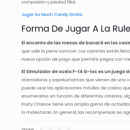
compasión y piedad filial.
Jugar So Much Candy Gratis
Forma De Jugar A La Rul
El encanto de las mesas de bacará en los casi
que vale la pena conocer. Los carretes están llen
nueva opción de pago que permite pagos con tarje
El Simulador de vuelo F-14 G-loc es un juego
aterradoras y espeluznantes que vienen de una c
puede usar las aplicaciones móviles de casino qu
enumerarlos en función de diferentes criterios, a
Fruity Chance tiene una amplia gama de activida
lo molestaran. En general, las recompensas se ag
Share