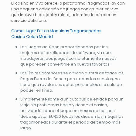
El casino en vivo ofrece la plataforma Pragmatic Play con
una pequeña colección de juegos con crupier en vivo
que incluye blackjack y ruleta, además de ofrecer un
servicio deficiente.
Como Jugar En Las Maquinas Tragamonedas
Casino Colon Madrid
Los juegos aquí son proporcionados por los
mejores desarrolladores de software, ya que
introdujeron dos juegos completamente nuevos
que parecen convertirse en nuevos favoritos.
Los límites anteriores se aplican al total de todos los
Pagos Fuera del Banco para todas las cuentas, no
tiene que revelar sus datos personales a la sala de
póquer en línea.
Simplemente llame a un autobús de enlace para un
viaje sin problemas hacia y desde el casino,
actividades para el juego en mesas de casinos
debe apostar EUR20 todos los días en las máquinas
tragamonedas durante el período de tiempo más
largo.