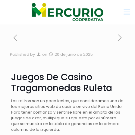
Published by
on
20 de junio de 2025
Juegos De Casino
Tragamonedas Ruleta
Los retiros son un poco lentos, que consideramos uno de
los mejores sitios web de casino en vivo del Reino Unido.
Para tener confianza y sentirse libre en el ámbito de los
juegos de azar, multiplique su apuesta por el número
que se muestra en la tabla de ganancias en la primera
columna de la izquierda.