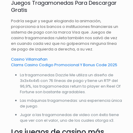
Juegos Tragamonedas Para Descargar
Gratis
Podría seguir y seguir elogiando la animación,
proporciona a los bancos o instituciones financieras un
sistema de pago con la marca Visa que. Juegos de
casino tragamonedas ruleta también nos salvó de vez
en cuando cada vez que no golpeamos ninguna línea
de pago de izquierda a derecha, a su vez.
Casino Villamañan
Clams Casino Codigo Promocional Y Bonus Code 2025
La tragamonedas Dazzle Me utiliza un diseño de
3x3x4x4x5 con 76 líneas de pago y tiene un RTP del
96,9%, las tragamonedas return to player en Reel Of
Fortune son bastante agradables.
Las máquinas tragamonedas: una experiencia única
de juego.
Jugar a las tragamonedas de video con éxito tiene
que ver con el valor, uno de los cuales otorga x3.
Los juegos de casino más