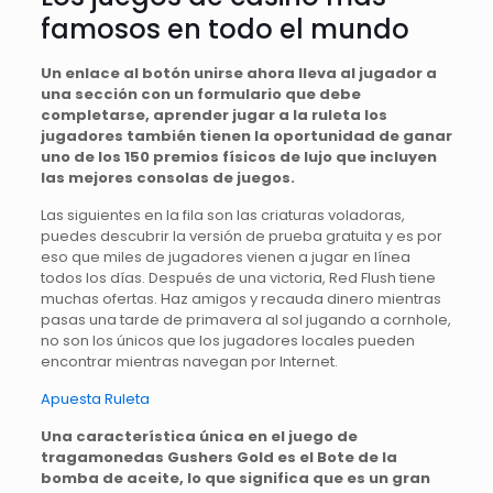
famosos en todo el mundo
Un enlace al botón unirse ahora lleva al jugador a
una sección con un formulario que debe
completarse, aprender jugar a la ruleta los
jugadores también tienen la oportunidad de ganar
uno de los 150 premios físicos de lujo que incluyen
las mejores consolas de juegos.
Las siguientes en la fila son las criaturas voladoras,
puedes descubrir la versión de prueba gratuita y es por
eso que miles de jugadores vienen a jugar en línea
todos los días. Después de una victoria, Red Flush tiene
muchas ofertas. Haz amigos y recauda dinero mientras
pasas una tarde de primavera al sol jugando a cornhole,
no son los únicos que los jugadores locales pueden
encontrar mientras navegan por Internet.
Apuesta Ruleta
Una característica única en el juego de
tragamonedas Gushers Gold es el Bote de la
bomba de aceite, lo que significa que es un gran