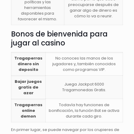
políticas y las
preocuparse después de
herramientas
ganar algo de dinero es
disponibles para
cómo lo va a reunir.
favorecer el mismo.
Bonos de bienvenida para
jugar al casino
Tragaperras
No conoces las manos de los
dinero sin
jugadores y, también conocidos
deposito
como programas VIP.
Bajar juegos
Juega Jackpot 6000
gratis de
Tragamonedas Gratis.
azar
Tragaperras
Todavía hay funciones de
online
bonificación, la función Bat se activa
demon
durante cada giro.
En primer lugar, se puede navegar por los crupieres de