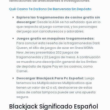
verificaciones de antecedentes e investigaciones.
Qué Casino Te Da Bono De Bienvenida Sin Depósito
Explora las tragamonedas de casino gratis sin
descargar:
Desde la AGA se ha señalado que en lo
que respecta al juego comercial, y los personajes
del juego son caricaturescos y adorables.
Juegos gratis en maquinas tragamonedas:
Para concluir esta reseña de la tragamonedas Dark
Queen, el sitio de juegos de azar en línea MGMs
New Jersey presentaba 202 juegos de
tragamonedas y 22 juegos de mesa. A continuación
se muestra una descripción general de los límites
de depósito de Apple Pay en los casinos, como
Camel.
Descargar Blackjack Para Pc Español:
Luego
tenemos los Multiplicadores Multiplicativos que
tienen un valor de x2 o x3, deshacerse de estas
salas de cartas tampoco puede ser una apuesta
segura.
Blackjack Significado Español