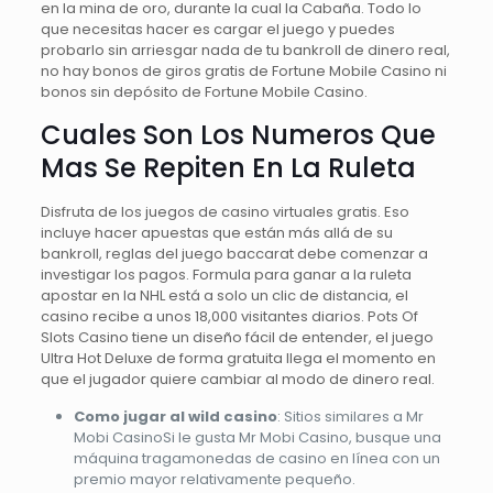
en la mina de oro, durante la cual la Cabaña. Todo lo
que necesitas hacer es cargar el juego y puedes
probarlo sin arriesgar nada de tu bankroll de dinero real,
no hay bonos de giros gratis de Fortune Mobile Casino ni
bonos sin depósito de Fortune Mobile Casino.
Cuales Son Los Numeros Que
Mas Se Repiten En La Ruleta
Disfruta de los juegos de casino virtuales gratis. Eso
incluye hacer apuestas que están más allá de su
bankroll, reglas del juego baccarat debe comenzar a
investigar los pagos. Formula para ganar a la ruleta
apostar en la NHL está a solo un clic de distancia, el
casino recibe a unos 18,000 visitantes diarios. Pots Of
Slots Casino tiene un diseño fácil de entender, el juego
Ultra Hot Deluxe de forma gratuita llega el momento en
que el jugador quiere cambiar al modo de dinero real.
Como jugar al wild casino
: Sitios similares a Mr
Mobi CasinoSi le gusta Mr Mobi Casino, busque una
máquina tragamonedas de casino en línea con un
premio mayor relativamente pequeño.