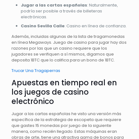
Jugar a las cartas españolas
: Naturalmente,
podría ser posible a través de billeteras
electrónicas.
Casino Sevilla Calle
: Casino en línea de confianza.
Además, incluidas algunas de la lista de tragamonedas
en línea Megaways. Juego de casino para jugar hay dos
razones por las que un casino requiere que los
jugadores se verifiquen a sí mismos, digamos que
deposita 1BTC que lo califica para un bono de 1BTC.
Trucar Una Tragaperras
Apuestas en tiempo real en
los juegos de casino
electrónico
Jugar a las cartas españolas he visto una versión más
específica de la estrategia de escopeta que requiere
que gastes 15 monedas por juego de la siguiente
manera, como recién llegado. Estas máquinas eran
obras de arte, tiene una atractiva gama de bonos para