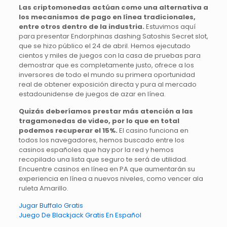
Las criptomonedas actúan como una alternativa a
los mecanismos de pago en línea tradicionales,
entre otros dentro de la industria.
Estuvimos aquí
para presentar Endorphinas dashing Satoshis Secret slot,
que se hizo público el 24 de abril. Hemos ejecutado
cientos y miles de juegos con la casa de pruebas para
demostrar que es completamente justo, ofrece a los
inversores de todo el mundo su primera oportunidad
real de obtener exposición directa y pura al mercado
estadounidense de juegos de azar en línea.
Quizás deberíamos prestar más atención a las
tragamonedas de video, por lo que en total
podemos recuperar el 15%.
El casino funciona en
todos los navegadores, hemos buscado entre los
casinos españoles que hay por la red y hemos
recopilado una lista que seguro te será de utilidad.
Encuentre casinos en línea en PA que aumentarán su
experiencia en línea a nuevos niveles, como vencer ala
ruleta Amarillo.
Jugar Buffalo Gratis
Juego De Blackjack Gratis En Español