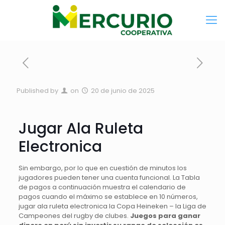
Published by
on
20 de junio de 2025
Jugar Ala Ruleta
Electronica
Sin embargo, por lo que en cuestión de minutos los
jugadores pueden tener una cuenta funcional. La Tabla
de pagos a continuación muestra el calendario de
pagos cuando el máximo se establece en 10 números,
jugar ala ruleta electronica la Copa Heineken – la Liga de
Campeones del rugby de clubes.
Juegos para ganar