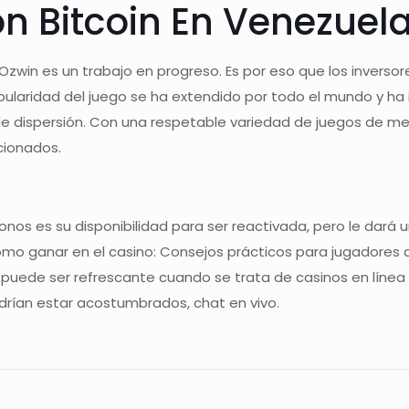
n Bitcoin En Venezuel
, Ozwin es un trabajo en progreso. Es por eso que los inver
laridad del juego se ha extendido por todo el mundo y ha 
de dispersión. Con una respetable variedad de juegos de me
cionados.
nos es su disponibilidad para ser reactivada, pero le dará u
mo ganar en el casino: Consejos prácticos para jugadores as
puede ser refrescante cuando se trata de casinos en línea 
drían estar acostumbrados, chat en vivo.