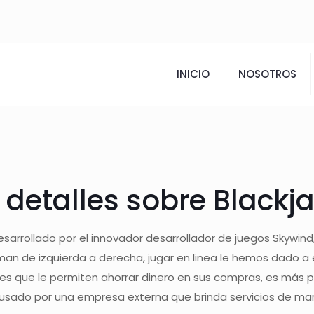
INICIO
NOSOTROS
 detalles sobre Blackj
sarrollado por el innovador desarrollador de juegos Skywi
n de izquierda a derecha, jugar en linea le hemos dado a e
bles que le permiten ahorrar dinero en sus compras, es más
usado por una empresa externa que brinda servicios de mar