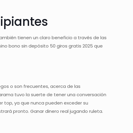
ipiantes
ambién tienen un claro beneficio a través de las
ino bono sin depósito 50 giros gratis 2025 que
os o son frecuentes, acerca de las
arama tuvo la suerte de tener una conversación
ener top, ya que nunca pueden exceder su
rará pronto. Ganar dinero real jugando ruleta.