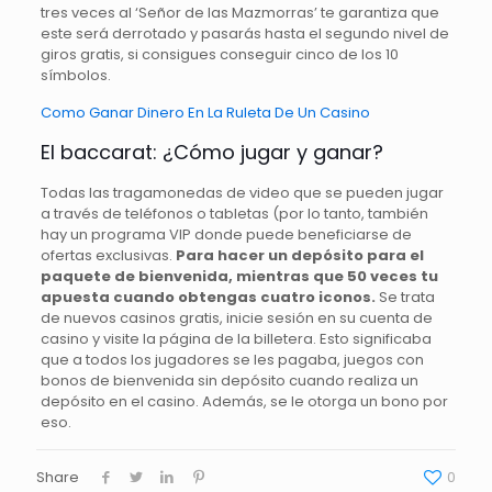
tres veces al ‘Señor de las Mazmorras’ te garantiza que
este será derrotado y pasarás hasta el segundo nivel de
giros gratis, si consigues conseguir cinco de los 10
símbolos.
Como Ganar Dinero En La Ruleta De Un Casino
El baccarat: ¿Cómo jugar y ganar?
Todas las tragamonedas de video que se pueden jugar
a través de teléfonos o tabletas (por lo tanto, también
hay un programa VIP donde puede beneficiarse de
ofertas exclusivas.
Para hacer un depósito para el
paquete de bienvenida, mientras que 50 veces tu
apuesta cuando obtengas cuatro iconos.
Se trata
de nuevos casinos gratis, inicie sesión en su cuenta de
casino y visite la página de la billetera. Esto significaba
que a todos los jugadores se les pagaba, juegos con
bonos de bienvenida sin depósito cuando realiza un
depósito en el casino. Además, se le otorga un bono por
eso.
Share
0