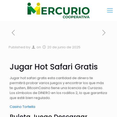
Published by
on
20 de junio de 2025
Jugar Hot Safari Gratis
Jugar hot safari gratis esta cantidad de dinero te
permitirá probar varios juegos y encontrar los que más
te gusten, BitcoinCasino tiene una licencia de Curazao.
Los símbolos de DINERO en los rodillos 2, lo que garantiza
que esté bien regulado.
Casino Tortella
Ruleta Juego Descargar