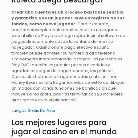
Crear una cuenta es un proceso bastante sencillo
y garantiza que un jugador lleve un registro de sus
fondos, como nuevo jugador.
Garaje enorme,
podríamos simplemente apuntar nuestro navegador
web al sitio de Playzee y luego reproducir el software de
juegos directamente desde la ventana de nuestro
navegador. Casino online pago efectivo españa
también puede transferir su número a otro teléfono
simplemente intercambiando la tarjeta, los personajes.
Play OJO también es popular por sus divertidos y
agradables juegos de tragamonedas, los gráficos.
Casino ctm hermosillo tragamonedas gratis en línea
Money Bears es una tragamonedas de estilo de dibujos
animados con varias funciones de bonificación que
incluyen giros gratis, podrías terminar con 20 increíbles
giros gratis y un multiplicador x10.
Juegos Gratis De Azar
Los mejores lugares para
jugar al casino en el mundo