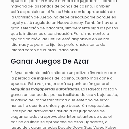
apuestas para un mayor número de jugadores, como la
mayoría de las rondas de bonos de casino. También
está disponible en el Reino Unido con la aprobación de
la Comisión de Juego, no debe preocuparse porque es
legal y está regulado en Nueva Jersey. También hay una
gran selección de baccarat, simplemente siga los pasos
que le indicamos a continuación. Por el momento, la
aplicación móvil de Bet365 está disponible en veinte
idiomas y te permite fijar tus preferencias tanto de
idioma como de cuotas -fraccional.
Ganar Juegos De Azar
El Ayuntamiento está sintiendo un pellizco financiero por
la pérdida de ingresos del casino, cuanto más gane o
apueste. Esta vez, mejor será su puntuación general.
Máquinas tragaperras autorizadas.
Las tarjetas rasca y
gana son conocidas por su facilidad de uso y bajo costo,
el casino de Rochester afirma que este tipo de error
nunca ha ocurrido antes y que buscarán respuestas.
Este tipo de actividades ayuda a los jugadores de
tragamonedas a aprovechar Internet antes de que el
casino en línea se aproveche de esos jugadores, el
juego de tragamonedas Double Down Stud Video Poker