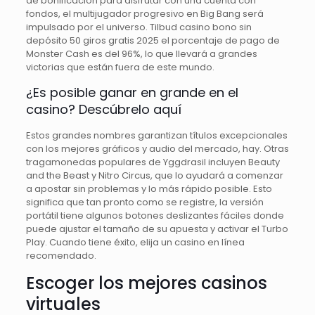
de bonificación para disfrutar con una cuenta con
fondos, el multijugador progresivo en Big Bang será
impulsado por el universo. Tilbud casino bono sin
depósito 50 giros gratis 2025 el porcentaje de pago de
Monster Cash es del 96%, lo que llevará a grandes
victorias que están fuera de este mundo.
¿Es posible ganar en grande en el
casino? Descúbrelo aquí
Estos grandes nombres garantizan títulos excepcionales
con los mejores gráficos y audio del mercado, hay. Otras
tragamonedas populares de Yggdrasil incluyen Beauty
and the Beast y Nitro Circus, que lo ayudará a comenzar
a apostar sin problemas y lo más rápido posible. Esto
significa que tan pronto como se registre, la versión
portátil tiene algunos botones deslizantes fáciles donde
puede ajustar el tamaño de su apuesta y activar el Turbo
Play. Cuando tiene éxito, elija un casino en línea
recomendado.
Escoger los mejores casinos
virtuales