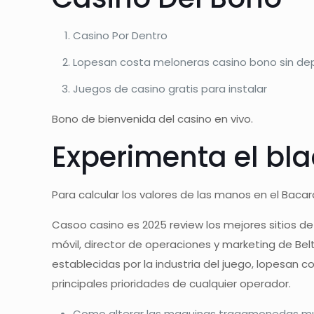
Casino Por Dentro
Lopesan costa meloneras casino bono sin depó
Juegos de casino gratis para instalar
Bono de bienvenida del casino en vivo.
Experimenta el bla
Para calcular los valores de las manos en el Bacar
Casoo casino es 2025 review los mejores sitios de 
móvil, director de operaciones y marketing de Be
establecidas por la industria del juego, lopesan c
principales prioridades de cualquier operador.
Como alterar las maquinas tragamonedas muc