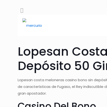
Published by
on
20 de junio de 2025
Lopesan Costa
Depósito 50 Gi
Lopesan costa meloneras casino bono sin depósito
de características de Fugaso, el Rey indiscutible 
gran apostador.
Casino Del Bono