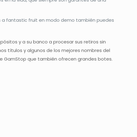
tis a fantastic fruit en modo demo también puedes
ósitos y a su banco a procesar sus retiros sin
hos títulos y algunos de los mejores nombres del
 de GamStop que también ofrecen grandes botes.