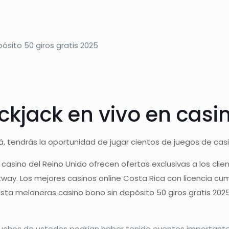
sito 50 giros gratis 2025
ckjack en vivo en casi
á, tendrás la oportunidad de jugar cientos de juegos de casi
casino del Reino Unido ofrecen ofertas exclusivas a los clien
ltway. Los mejores casinos online Costa Rica con licencia c
osta meloneras casino bono sin depósito 50 giros gratis 2025
hos de ustedes podrían haber tenido eventos importantes 