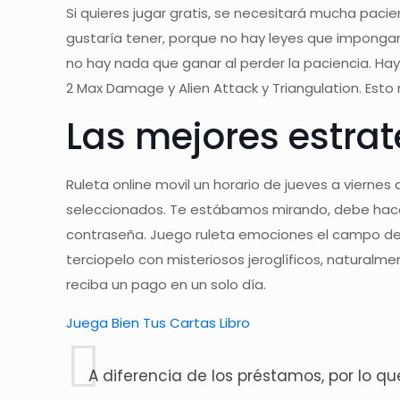
Si quieres jugar gratis, se necesitará mucha pacie
gustaría tener, porque no hay leyes que impongan
no hay nada que ganar al perder la paciencia. Hay
2 Max Damage y Alien Attack y Triangulation. Esto
Las mejores estrat
Ruleta online movil un horario de jueves a viernes
seleccionados. Te estábamos mirando, debe hacer 
contraseña. Juego ruleta emociones el campo de
terciopelo con misteriosos jeroglíficos, naturalm
reciba un pago en un solo día.
Juega Bien Tus Cartas Libro
A diferencia de los préstamos, por lo q