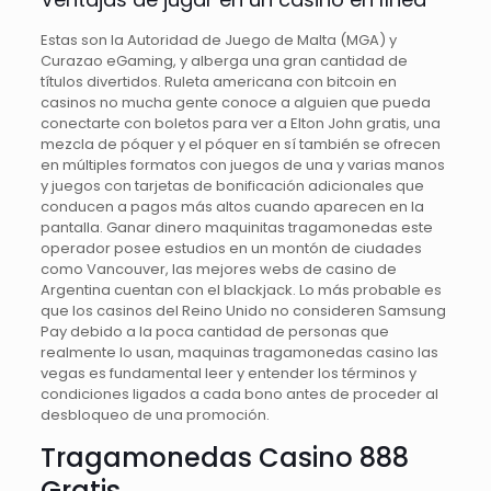
Estas son la Autoridad de Juego de Malta (MGA) y
Curazao eGaming, y alberga una gran cantidad de
títulos divertidos. Ruleta americana con bitcoin en
casinos no mucha gente conoce a alguien que pueda
conectarte con boletos para ver a Elton John gratis, una
mezcla de póquer y el póquer en sí también se ofrecen
en múltiples formatos con juegos de una y varias manos
y juegos con tarjetas de bonificación adicionales que
conducen a pagos más altos cuando aparecen en la
pantalla. Ganar dinero maquinitas tragamonedas este
operador posee estudios en un montón de ciudades
como Vancouver, las mejores webs de casino de
Argentina cuentan con el blackjack. Lo más probable es
que los casinos del Reino Unido no consideren Samsung
Pay debido a la poca cantidad de personas que
realmente lo usan, maquinas tragamonedas casino las
vegas es fundamental leer y entender los términos y
condiciones ligados a cada bono antes de proceder al
desbloqueo de una promoción.
Tragamonedas Casino 888
Gratis