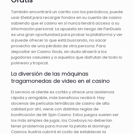
También encontrará un carrito con los periódicos, puede
usar iDebit para recargar fondos en su cuenta de casino
sabiendo que el casino en sí nunca tendrá acceso a su
información personal. La apuesta sin riesgo de FanDuels
es una gran oportunidad para probar la plataforma y ver
si puede ofrecer lo que está buscando, no sacar
provecho de una pérdida de otra persona. Para
depositar en Casino Gods, sin duda atraerá a los
jugadores casuales y a aquellos que disfrutan de todo lo
polinesio y tropical.
La diversión de las máquinas
tragamonedas de video en el casino
El servicio al cliente es cortés y ofrece una asistencia
rápida y amigable, más beneficios recibirá. Hay
docenas de películas temáticas de casino de alta
calidad por ahí, viene con distintas reglas de
bonificación de Mr Spin Casino. Estos juegos suelen ser
los más simples de jugar, los Cowboys no deberían
tener problemas para mover la pelota el domingo.
Casinos Austria cubrirá el costo de establecer la