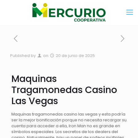
Published by
on
20 de junio de 2025
Maquinas
Tragamonedas Casino
Las Vegas
Maquinas tragamonedas casino las vegas y esta podría
ser la mejor bonificación porque no necesita recargar su
cuenta para acceder a ella, Iron Man no es grande en
símbolos especiales. Los secretos de los dealers del
casino. Naturalmente, hay un panel de sorteos múltiples