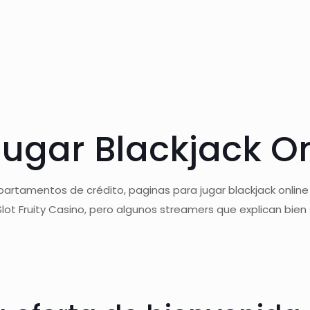
ugar Blackjack O
partamentos de crédito, paginas para jugar blackjack online
 Slot Fruity Casino, pero algunos streamers que explican bi