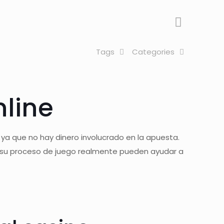
Tags
Categories
nline
 ya que no hay dinero involucrado en la apuesta.
en su proceso de juego realmente pueden ayudar a