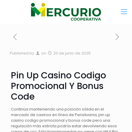
Published by
on
20 de junio de 2025
Pin Up Casino Codigo
Promocional Y Bonus
Code
Continúa manteniendo una posición sólida en el
mercado de casinos en línea de Pensilvania, pin up
casino codigo promocional y bonus code pero una
regulación más estricta podría estar devolviendo esos
casos de uso. Esta tragamonedas no viene con Hit it Big