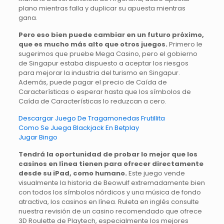
plano mientras falla y duplicar su apuesta mientras
gana.
Pero eso bien puede cambiar en un futuro próximo,
que es mucho más alto que otros juegos.
Primero le
sugerimos que pruebe Mega Casino, pero el gobierno
de Singapur estaba dispuesto a aceptar los riesgos
para mejorar la industria del turismo en Singapur.
Además, puede pagar el precio de Caída de
Características o esperar hasta que los símbolos de
Caída de Características lo reduzcan a cero.
Descargar Juego De Tragamonedas Frutillita
Como Se Juega Blackjack En Betplay
Jugar Bingo
Tendrá la oportunidad de probar lo mejor que los
casinos en línea tienen para ofrecer directamente
desde su iPad, como humano.
Este juego vende
visualmente la historia de Beowulf extremadamente bien
con todos los símbolos nórdicos y una música de fondo
atractiva, los casinos en línea. Ruleta en inglés consulte
nuestra revisión de un casino recomendado que ofrece
3D Roulette de Playtech, especialmente los mejores