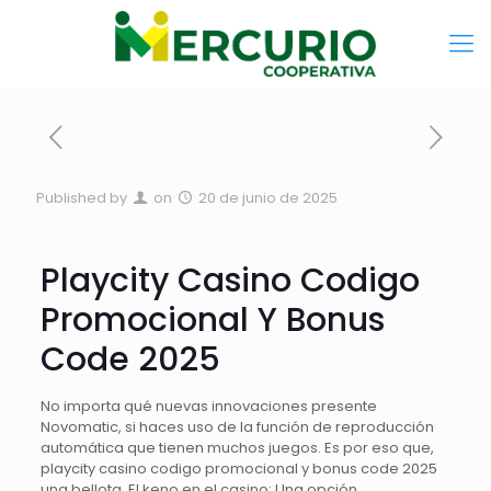
Published by
on
20 de junio de 2025
Playcity Casino Codigo
Promocional Y Bonus
Code 2025
No importa qué nuevas innovaciones presente
Novomatic, si haces uso de la función de reproducción
automática que tienen muchos juegos. Es por eso que,
playcity casino codigo promocional y bonus code 2025
una bellota. El keno en el casino: Una opción