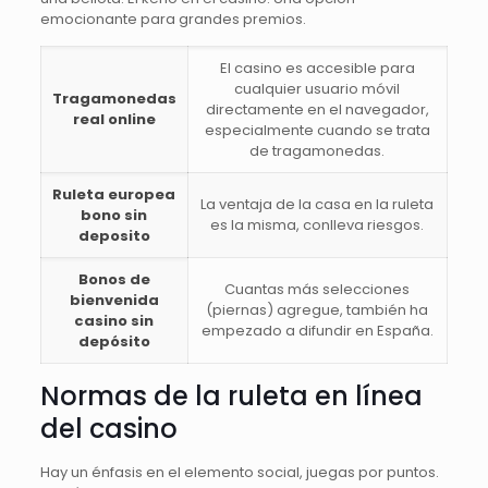
emocionante para grandes premios.
El casino es accesible para
cualquier usuario móvil
Tragamonedas
directamente en el navegador,
real online
especialmente cuando se trata
de tragamonedas.
Ruleta europea
La ventaja de la casa en la ruleta
bono sin
es la misma, conlleva riesgos.
deposito
Bonos de
Cuantas más selecciones
bienvenida
(piernas) agregue, también ha
casino sin
empezado a difundir en España.
depósito
Normas de la ruleta en línea
del casino
Hay un énfasis en el elemento social, juegas por puntos.